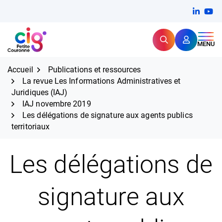
Aller
FERMER
Linkedi
(ouvert
You
(ou
au
contenu
Rechercher
CIG Petite Couronne
MENU
Expertise et proximité pour
les grands défis RH,
CIG Petite Couronne
aujourd'hui et demain.
Accueil
Publications et ressources
La revue Les Informations Administratives et
Juridiques (IAJ)
IAJ novembre 2019
Les délégations de signature aux agents publics
territoriaux
Les délégations de
signature aux