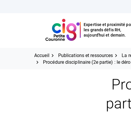
Aller
FERMER
au
contenu
Expertise et proximité po
les grands défis RH,
Expertise et proximité pour
CIG Petite Couronne
aujourd'hui et demain.
les grands défis RH,
CIG Petite Couronne
aujourd'hui et demain.
Accueil
Publications et ressources
La r
Procédure disciplinaire (2e partie) : le dé
Pro
part