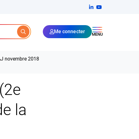
Linkedin
(ouverture dans un no
YouTube
(ouverture dans u
Me connecter
Rechercher
MENU
AJ novembre 2018
 (2e
de la