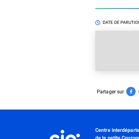
DATE DE PARUTION
Partager sur
Par
(ouv
Informations utiles
Centre interdépart
de la petite Couron