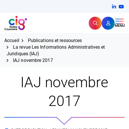
Aller
FERMER
Linkedi
(ouvert
You
(ou
au
contenu
Rechercher
CIG Petite Couronne
MENU
Expertise et proximité pour
les grands défis RH,
CIG Petite Couronne
aujourd'hui et demain.
Accueil
Publications et ressources
La revue Les Informations Administratives et
Juridiques (IAJ)
IAJ novembre 2017
IAJ novembre
2017