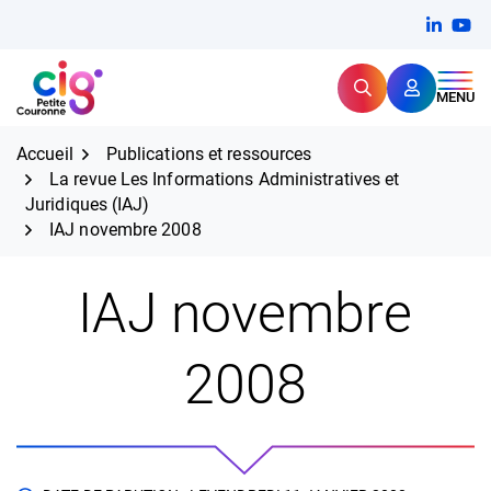
Aller
FERMER
Linkedi
(ouvert
You
(ou
au
contenu
Rechercher
CIG Petite Couronne
MENU
Expertise et proximité pour
les grands défis RH,
CIG Petite Couronne
aujourd'hui et demain.
Accueil
Publications et ressources
La revue Les Informations Administratives et
Juridiques (IAJ)
IAJ novembre 2008
IAJ novembre
2008