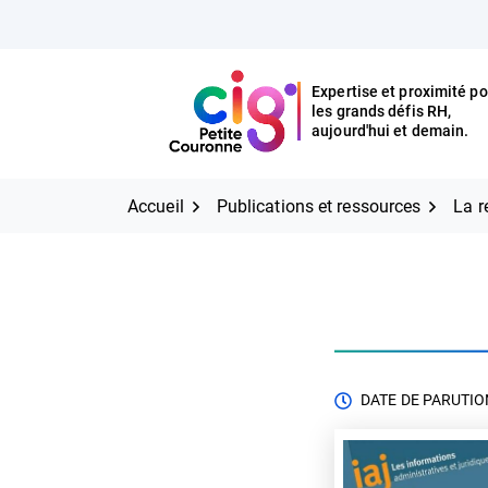
Aller
FERMER
au
contenu
Expertise et proximité po
les grands défis RH,
Expertise et proximité pour
CIG Petite Couronne
aujourd'hui et demain.
les grands défis RH,
CIG Petite Couronne
aujourd'hui et demain.
Accueil
Publications et ressources
La r
DATE DE PARUTION