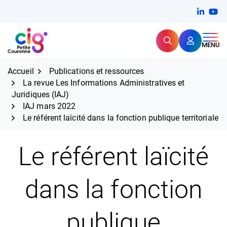
Aller
FERMER
Linkedi
(ouvert
You
(ou
au
contenu
Rechercher
CIG Petite Couronne
MENU
Expertise et proximité pour
les grands défis RH,
CIG Petite Couronne
aujourd'hui et demain.
Accueil
Publications et ressources
La revue Les Informations Administratives et
Juridiques (IAJ)
IAJ mars 2022
Le référent laïcité dans la fonction publique territoriale
Le référent laïcité
dans la fonction
publique