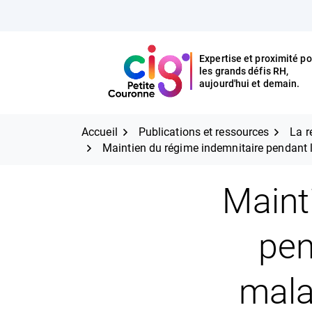
Aller
FERMER
au
contenu
Expertise et proximité po
les grands défis RH,
Expertise et proximité pour
CIG Petite Couronne
aujourd'hui et demain.
les grands défis RH,
CIG Petite Couronne
aujourd'hui et demain.
Accueil
Publications et ressources
La r
Maintien du régime indemnitaire pendant 
Maint
pen
mala