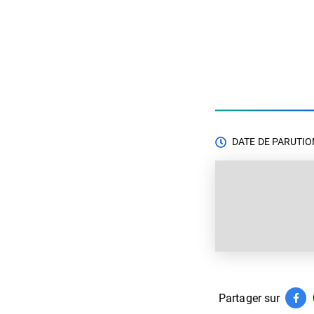
DATE DE PARUTION
Partager sur
Par
(ouv