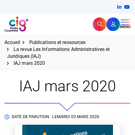
Aller
FERMER
Linkedi
(ouvert
You
(ou
au
contenu
Rechercher
CIG Petite Couronne
MENU
Expertise et proximité pour
les grands défis RH,
CIG Petite Couronne
aujourd'hui et demain.
Accueil
Publications et ressources
La revue Les Informations Administratives et
Juridiques (IAJ)
IAJ mars 2020
IAJ mars 2020
DATE DE PARUTION : LE
MARDI 03 MARS 2020