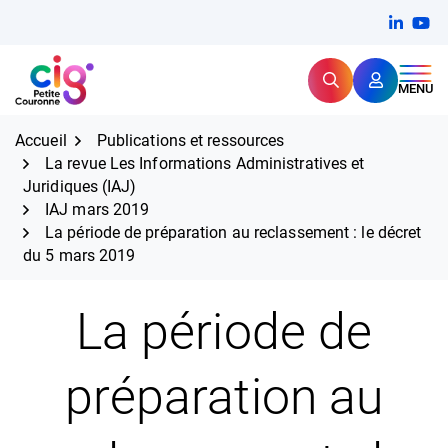
Aller
FERMER
Linkedi
(ouvert
You
(ou
au
contenu
Rechercher
CIG Petite Couronne
MENU
Expertise et proximité pour
les grands défis RH,
CIG Petite Couronne
aujourd'hui et demain.
Accueil
Publications et ressources
La revue Les Informations Administratives et
Juridiques (IAJ)
IAJ mars 2019
La période de préparation au reclassement : le décret
du 5 mars 2019
La période de
préparation au