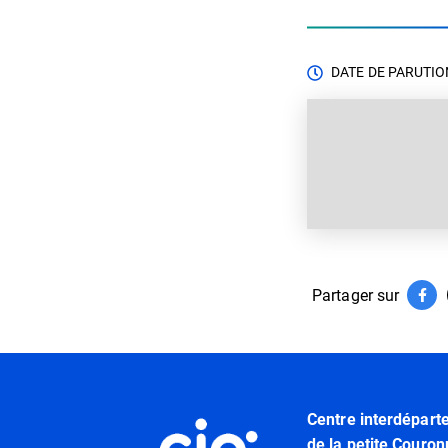
DATE DE PARUTION
Partager sur
Par
(ouv
Informations utiles
Centre interdépart
de la petite Couron