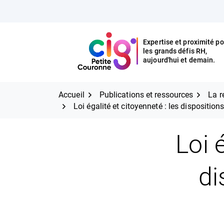
Aller
FERMER
au
contenu
Expertise et proximité po
les grands défis RH,
Expertise et proximité pour
CIG Petite Couronne
aujourd'hui et demain.
les grands défis RH,
CIG Petite Couronne
aujourd'hui et demain.
Accueil
Publications et ressources
La r
Loi égalité et citoyenneté : les disposition
Loi 
di