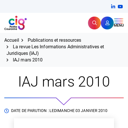
Aller
FERMER
Linkedi
(ouvert
You
(ou
au
contenu
Rechercher
CIG Petite Couronne
MENU
Expertise et proximité pour
les grands défis RH,
CIG Petite Couronne
aujourd'hui et demain.
Accueil
Publications et ressources
La revue Les Informations Administratives et
Juridiques (IAJ)
IAJ mars 2010
IAJ mars 2010
DATE DE PARUTION : LE
DIMANCHE 03 JANVIER 2010