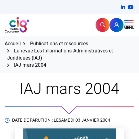
Aller
FERMER
Linkedi
(ouvert
You
(ou
au
contenu
Rechercher
CIG Petite Couronne
MENU
Expertise et proximité pour
les grands défis RH,
CIG Petite Couronne
aujourd'hui et demain.
Accueil
Publications et ressources
La revue Les Informations Administratives et
Juridiques (IAJ)
IAJ mars 2004
IAJ mars 2004
DATE DE PARUTION : LE
SAMEDI 03 JANVIER 2004