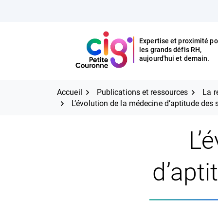
Aller
FERMER
au
contenu
Expertise et proximité po
les grands défis RH,
Expertise et proximité pour
CIG Petite Couronne
aujourd'hui et demain.
les grands défis RH,
CIG Petite Couronne
aujourd'hui et demain.
Accueil
Publications et ressources
La r
L’évolution de la médecine d’aptitude des
L’
d’apt