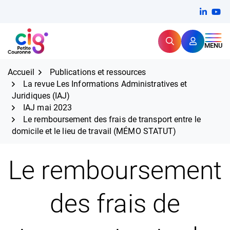
Aller
FERMER
Linkedi
(ouvert
You
(ou
au
contenu
Rechercher
CIG Petite Couronne
MENU
Expertise et proximité pour
les grands défis RH,
CIG Petite Couronne
aujourd'hui et demain.
Accueil
Publications et ressources
La revue Les Informations Administratives et
Juridiques (IAJ)
IAJ mai 2023
Le remboursement des frais de transport entre le
domicile et le lieu de travail (MÉMO STATUT)
Le remboursement
des frais de