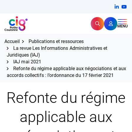
Aller
FERMER
Linkedi
(ouvert
You
(ou
au
contenu
Rechercher
CIG Petite Couronne
MENU
Expertise et proximité pour
les grands défis RH,
CIG Petite Couronne
aujourd'hui et demain.
Accueil
Publications et ressources
La revue Les Informations Administratives et
Juridiques (IAJ)
IAJ mai 2021
Refonte du régime applicable aux négociations et aux
accords collectifs : l’ordonnance du 17 février 2021
Refonte du régime
applicable aux