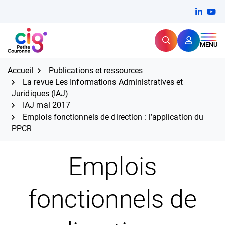
Aller
FERMER
Linkedi
(ouvert
You
(ou
au
contenu
Rechercher
CIG Petite Couronne
MENU
Expertise et proximité pour
les grands défis RH,
CIG Petite Couronne
aujourd'hui et demain.
Accueil
Publications et ressources
La revue Les Informations Administratives et
Juridiques (IAJ)
IAJ mai 2017
Emplois fonctionnels de direction : l’application du
PPCR
Emplois
fonctionnels de