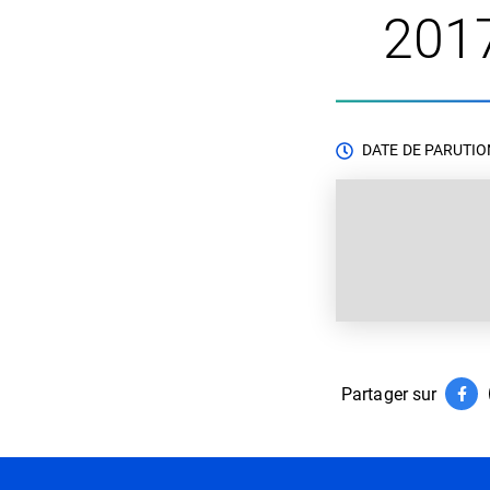
2017
DATE DE PARUTION
Partager sur
Par
(ouv