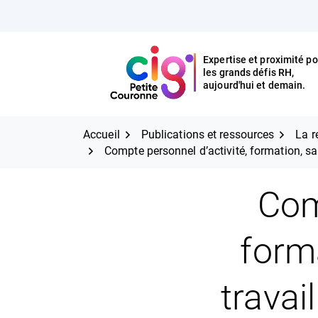
Aller
FERMER
au
contenu
Expertise et proximité po
les grands défis RH,
Expertise et proximité pour
CIG Petite Couronne
aujourd'hui et demain.
les grands défis RH,
CIG Petite Couronne
aujourd'hui et demain.
Accueil
Publications et ressources
La r
Compte personnel d’activité, formation, sa
Com
forma
travai