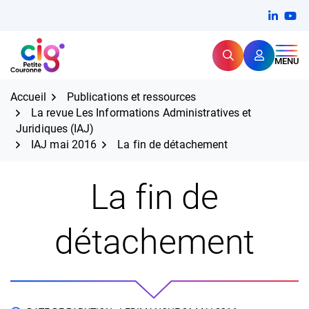
Aller
FERMER
Linkedi
(ouvert
You
(ou
au
contenu
Rechercher
CIG Petite Couronne
MENU
Expertise et proximité pour
les grands défis RH,
CIG Petite Couronne
aujourd'hui et demain.
Accueil
Publications et ressources
La revue Les Informations Administratives et
Juridiques (IAJ)
IAJ mai 2016
La fin de détachement
La fin de
détachement