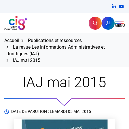
Aller
FERMER
Linkedi
(ouvert
You
(ou
au
contenu
Rechercher
CIG Petite Couronne
MENU
Expertise et proximité pour
les grands défis RH,
CIG Petite Couronne
aujourd'hui et demain.
Accueil
Publications et ressources
La revue Les Informations Administratives et
Juridiques (IAJ)
IAJ mai 2015
IAJ mai 2015
DATE DE PARUTION : LE
MARDI 05 MAI 2015