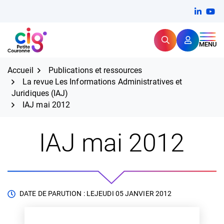
Aller
FERMER
Linkedi
(ouvert
You
(ou
au
contenu
Rechercher
CIG Petite Couronne
MENU
Expertise et proximité pour
les grands défis RH,
CIG Petite Couronne
aujourd'hui et demain.
Accueil
Publications et ressources
La revue Les Informations Administratives et
Juridiques (IAJ)
IAJ mai 2012
IAJ mai 2012
DATE DE PARUTION : LE
JEUDI 05 JANVIER 2012