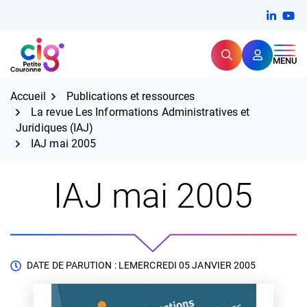
Aller
FERMER
Linkedi
(ouvert
You
(ou
au
contenu
Rechercher
CIG Petite Couronne
MENU
Expertise et proximité pour
les grands défis RH,
CIG Petite Couronne
aujourd'hui et demain.
Accueil
Publications et ressources
La revue Les Informations Administratives et
Juridiques (IAJ)
IAJ mai 2005
IAJ mai 2005
DATE DE PARUTION : LE
MERCREDI 05 JANVIER 2005