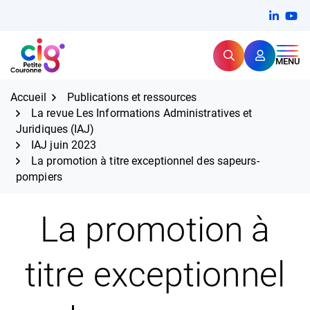
Aller
FERMER
Linkedi
(ouvert
You
(ou
au
contenu
Rechercher
CIG Petite Couronne
MENU
Expertise et proximité pour
les grands défis RH,
CIG Petite Couronne
aujourd'hui et demain.
Accueil
Publications et ressources
La revue Les Informations Administratives et
Juridiques (IAJ)
IAJ juin 2023
La promotion à titre exceptionnel des sapeurs-
pompiers
La promotion à
titre exceptionnel