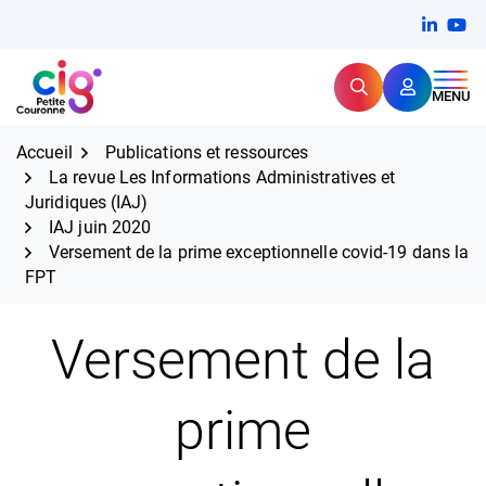
Aller
FERMER
Linkedi
(ouvert
You
(ou
au
contenu
Rechercher
CIG Petite Couronne
MENU
Expertise et proximité pour
les grands défis RH,
CIG Petite Couronne
aujourd'hui et demain.
Accueil
Publications et ressources
La revue Les Informations Administratives et
Juridiques (IAJ)
IAJ juin 2020
Versement de la prime exceptionnelle covid-19 dans la
FPT
Versement de la
prime