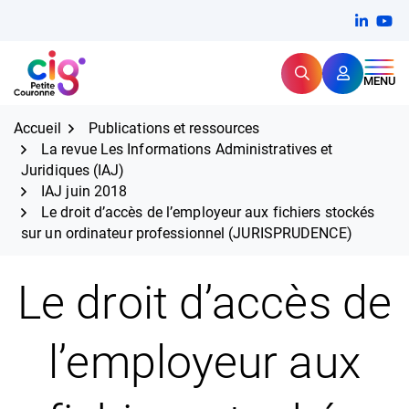
Aller
FERMER
Linkedi
(ouvert
You
(ou
au
contenu
Rechercher
CIG Petite Couronne
MENU
Expertise et proximité pour
les grands défis RH,
CIG Petite Couronne
aujourd'hui et demain.
Accueil
Publications et ressources
La revue Les Informations Administratives et
Juridiques (IAJ)
IAJ juin 2018
Le droit d’accès de l’employeur aux fichiers stockés
sur un ordinateur professionnel (JURISPRUDENCE)
Le droit d’accès de
l’employeur aux