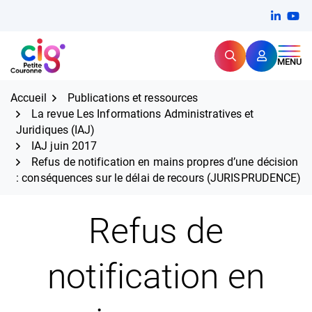
Aller
FERMER
Linkedi
(ouvert
You
(ou
au
contenu
Rechercher
CIG Petite Couronne
MENU
Expertise et proximité pour
les grands défis RH,
CIG Petite Couronne
aujourd'hui et demain.
Accueil
Publications et ressources
La revue Les Informations Administratives et
Juridiques (IAJ)
IAJ juin 2017
Refus de notification en mains propres d’une décision
: conséquences sur le délai de recours (JURISPRUDENCE)
Refus de
notification en