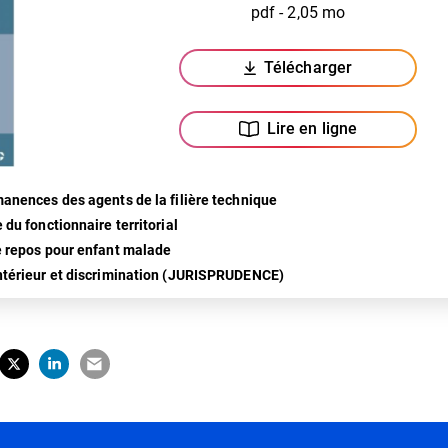
pdf - 2,05 mo
Télécharger
(ouverture dans un n
Lire en ligne
manences des agents de la filière technique
 du fonctionnaire territorial
e repos pour enfant malade
ntérieur et discrimination (JURISPRUDENCE)
tager sur Facebook
erture dans un nouvel onglet)
Partager sur X (Twitter)
(ouverture dans un nouvel onglet)
Partager sur LinkedIn
(ouverture dans un nouvel onglet)
Partager par e-mail
(ouverture dans un nouvel onglet)