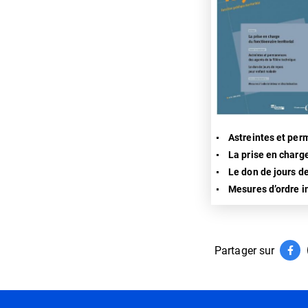
Astreintes et per
La prise en charge
Le don de jours d
Mesures d’ordre i
Partager sur
Par
(ouv