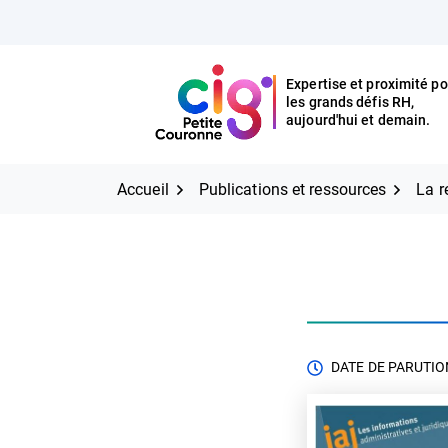
Aller
FERMER
au
contenu
Expertise et proximité po
les grands défis RH,
Expertise et proximité pour
CIG Petite Couronne
aujourd'hui et demain.
les grands défis RH,
CIG Petite Couronne
aujourd'hui et demain.
Accueil
Publications et ressources
La r
DATE DE PARUTION