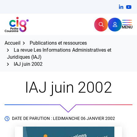
Aller
FERMER
Linkedi
(ouvert
You
(ou
au
contenu
Rechercher
CIG Petite Couronne
MENU
Expertise et proximité pour
les grands défis RH,
CIG Petite Couronne
aujourd'hui et demain.
Accueil
Publications et ressources
La revue Les Informations Administratives et
Juridiques (IAJ)
IAJ juin 2002
IAJ juin 2002
DATE DE PARUTION : LE
DIMANCHE 06 JANVIER 2002