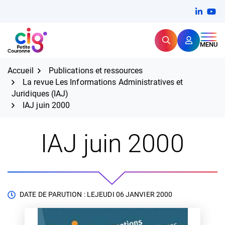
Aller
FERMER
Linkedi
(ouvert
You
(ou
au
contenu
Rechercher
CIG Petite Couronne
MENU
Expertise et proximité pour
les grands défis RH,
CIG Petite Couronne
aujourd'hui et demain.
Accueil
Publications et ressources
La revue Les Informations Administratives et
Juridiques (IAJ)
IAJ juin 2000
IAJ juin 2000
DATE DE PARUTION : LE
JEUDI 06 JANVIER 2000