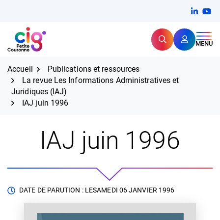
Aller
FERMER
Linkedi
(ouvert
You
(ou
au
contenu
Rechercher
CIG Petite Couronne
MENU
Expertise et proximité pour
les grands défis RH,
CIG Petite Couronne
aujourd'hui et demain.
Accueil
Publications et ressources
La revue Les Informations Administratives et
Juridiques (IAJ)
IAJ juin 1996
IAJ juin 1996
DATE DE PARUTION : LE
SAMEDI 06 JANVIER 1996