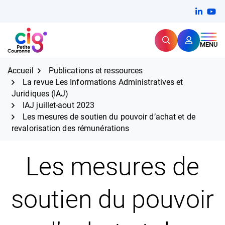
Aller
FERMER
Linkedi
(ouvert
You
(ou
au
contenu
Rechercher
CIG Petite Couronne
MENU
Expertise et proximité pour
les grands défis RH,
CIG Petite Couronne
aujourd'hui et demain.
Accueil
Publications et ressources
La revue Les Informations Administratives et
Juridiques (IAJ)
IAJ juillet-aout 2023
Les mesures de soutien du pouvoir d’achat et de
revalorisation des rémunérations
Les mesures de
soutien du pouvoir