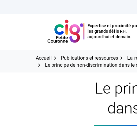
Aller
FERMER
au
contenu
Expertise et proximité po
les grands défis RH,
Expertise et proximité pour
CIG Petite Couronne
aujourd'hui et demain.
les grands défis RH,
CIG Petite Couronne
aujourd'hui et demain.
Accueil
Publications et ressources
La r
Le principe de non-discrimination dans le
Le pri
dans