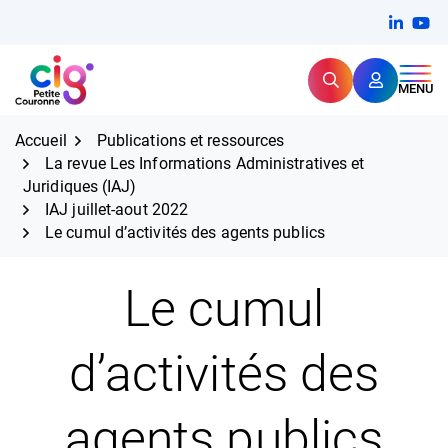
Aller
FERMER
Linkedi
(ouvert
You
(ou
au
contenu
Rechercher
CIG Petite Couronne
MENU
Expertise et proximité pour
les grands défis RH,
CIG Petite Couronne
aujourd'hui et demain.
Accueil
Publications et ressources
La revue Les Informations Administratives et
Juridiques (IAJ)
IAJ juillet-aout 2022
Le cumul d’activités des agents publics
Le cumul
d’activités des
agents publics