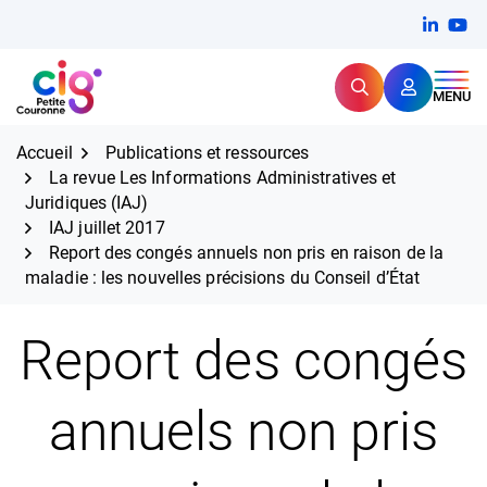
Aller
FERMER
Linkedi
(ouvert
You
(ou
au
contenu
Rechercher
CIG Petite Couronne
MENU
Expertise et proximité pour
les grands défis RH,
CIG Petite Couronne
aujourd'hui et demain.
Accueil
Publications et ressources
La revue Les Informations Administratives et
Juridiques (IAJ)
IAJ juillet 2017
Report des congés annuels non pris en raison de la
maladie : les nouvelles précisions du Conseil d’État
Report des congés
annuels non pris