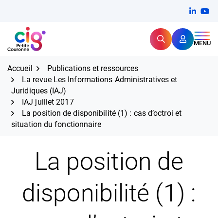
Aller
FERMER
Linkedi
(ouvert
You
(ou
au
contenu
Rechercher
CIG Petite Couronne
MENU
Expertise et proximité pour
les grands défis RH,
CIG Petite Couronne
aujourd'hui et demain.
Accueil
Publications et ressources
La revue Les Informations Administratives et
Juridiques (IAJ)
IAJ juillet 2017
La position de disponibilité (1) : cas d’octroi et
situation du fonctionnaire
La position de
disponibilité (1) :