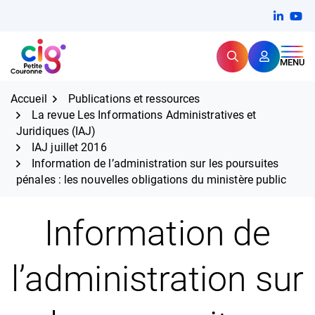
Aller
FERMER
Linkedi
(ouvert
You
(ou
au
contenu
Rechercher
CIG Petite Couronne
MENU
Expertise et proximité pour
les grands défis RH,
CIG Petite Couronne
aujourd'hui et demain.
Accueil
Publications et ressources
La revue Les Informations Administratives et
Juridiques (IAJ)
IAJ juillet 2016
Information de l’administration sur les poursuites
pénales : les nouvelles obligations du ministère public
Information de
l’administration sur