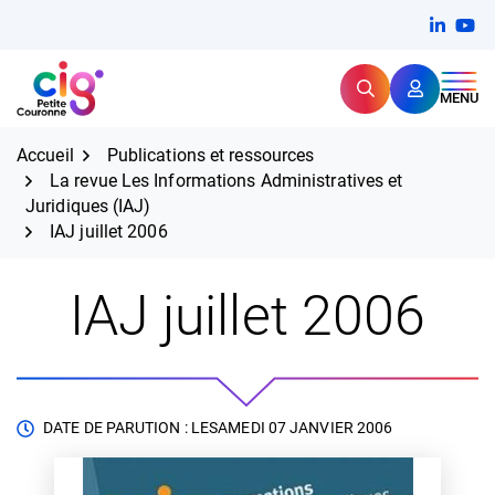
Aller
FERMER
Linkedi
(ouvert
You
(ou
au
contenu
Rechercher
CIG Petite Couronne
MENU
Expertise et proximité pour
les grands défis RH,
CIG Petite Couronne
aujourd'hui et demain.
Accueil
Publications et ressources
La revue Les Informations Administratives et
Juridiques (IAJ)
IAJ juillet 2006
IAJ juillet 2006
DATE DE PARUTION : LE
SAMEDI 07 JANVIER 2006