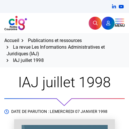
Aller
FERMER
Linkedi
(ouvert
You
(ou
au
contenu
Rechercher
CIG Petite Couronne
MENU
Expertise et proximité pour
les grands défis RH,
CIG Petite Couronne
aujourd'hui et demain.
Accueil
Publications et ressources
La revue Les Informations Administratives et
Juridiques (IAJ)
IAJ juillet 1998
IAJ juillet 1998
DATE DE PARUTION : LE
MERCREDI 07 JANVIER 1998