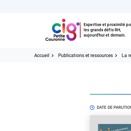
Aller
FERMER
au
contenu
Expertise et proximité po
les grands défis RH,
Expertise et proximité pour
CIG Petite Couronne
aujourd'hui et demain.
les grands défis RH,
CIG Petite Couronne
aujourd'hui et demain.
Accueil
Publications et ressources
La r
DATE DE PARUTION