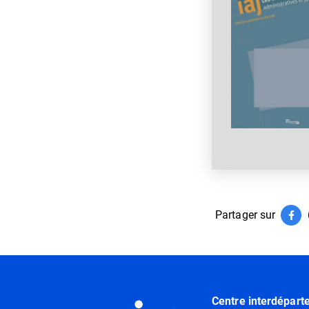
Partager sur
Par
(ouv
Informations utiles
Centre interdépart