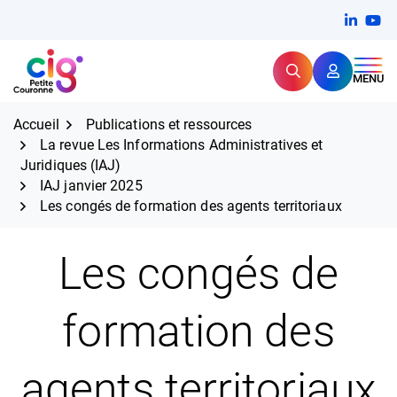
Aller
FERMER
Linkedi
(ouvert
You
(ou
au
contenu
Rechercher
CIG Petite Couronne
MENU
Expertise et proximité pour
les grands défis RH,
CIG Petite Couronne
aujourd'hui et demain.
Accueil
Publications et ressources
La revue Les Informations Administratives et
Juridiques (IAJ)
IAJ janvier 2025
Les congés de formation des agents territoriaux
Les congés de
formation des
agents territoriaux