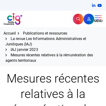
Aller
FERMER
Linkedi
(ouvert
You
(ou
au
contenu
Rechercher
CIG Petite Couronne
MENU
Expertise et proximité pour
les grands défis RH,
CIG Petite Couronne
aujourd'hui et demain.
Accueil
Publications et ressources
La revue Les Informations Administratives et
Juridiques (IAJ)
IAJ janvier 2023
Mesures récentes relatives à la rémunération des
agents territoriaux
Mesures récentes
relatives à la