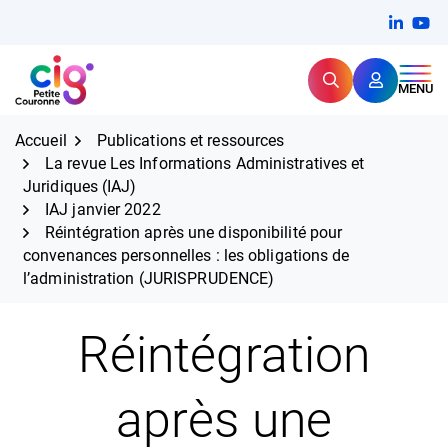
Aller
FERMER
Linkedi
(ouvert
You
(ou
au
contenu
Rechercher
CIG Petite Couronne
MENU
Expertise et proximité pour
les grands défis RH,
CIG Petite Couronne
aujourd'hui et demain.
Accueil
Publications et ressources
La revue Les Informations Administratives et
Juridiques (IAJ)
IAJ janvier 2022
Réintégration après une disponibilité pour
convenances personnelles : les obligations de
l’administration (JURISPRUDENCE)
Réintégration
après une