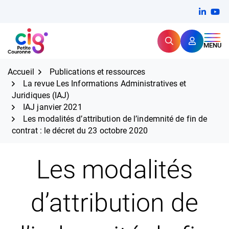
Aller
FERMER
Linkedi
(ouvert
You
(ou
au
contenu
Rechercher
CIG Petite Couronne
MENU
Expertise et proximité pour
les grands défis RH,
CIG Petite Couronne
aujourd'hui et demain.
Accueil
Publications et ressources
La revue Les Informations Administratives et
Juridiques (IAJ)
IAJ janvier 2021
Les modalités d’attribution de l’indemnité de fin de
contrat : le décret du 23 octobre 2020
Les modalités
d’attribution de