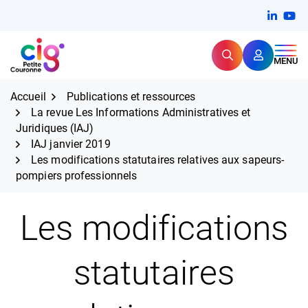
Aller
FERMER
Linkedi
(ouvert
You
(ou
au
contenu
Rechercher
CIG Petite Couronne
MENU
Expertise et proximité pour
les grands défis RH,
CIG Petite Couronne
aujourd'hui et demain.
Accueil
Publications et ressources
La revue Les Informations Administratives et
Juridiques (IAJ)
IAJ janvier 2019
Les modifications statutaires relatives aux sapeurs-
pompiers professionnels
Les modifications
statutaires