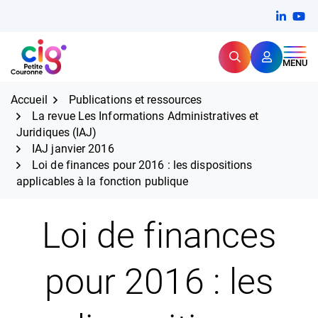
Aller
FERMER
Linkedi
(ouvert
You
(ou
au
contenu
Rechercher
CIG Petite Couronne
MENU
Expertise et proximité pour
les grands défis RH,
CIG Petite Couronne
aujourd'hui et demain.
Accueil
Publications et ressources
La revue Les Informations Administratives et
Juridiques (IAJ)
IAJ janvier 2016
Loi de finances pour 2016 : les dispositions
applicables à la fonction publique
Loi de finances
pour 2016 : les