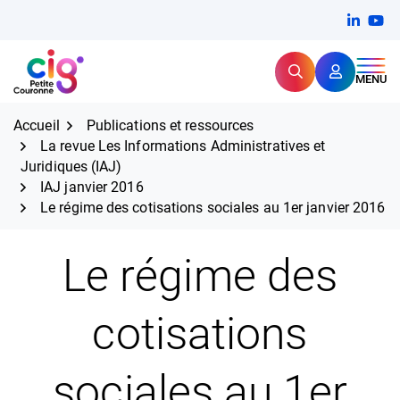
Aller
FERMER
Linkedi
(ouvert
You
(ou
au
contenu
Rechercher
CIG Petite Couronne
MENU
Expertise et proximité pour
les grands défis RH,
CIG Petite Couronne
aujourd'hui et demain.
Accueil
Publications et ressources
La revue Les Informations Administratives et
Juridiques (IAJ)
IAJ janvier 2016
Le régime des cotisations sociales au 1er janvier 2016
Le régime des
cotisations
sociales au 1er