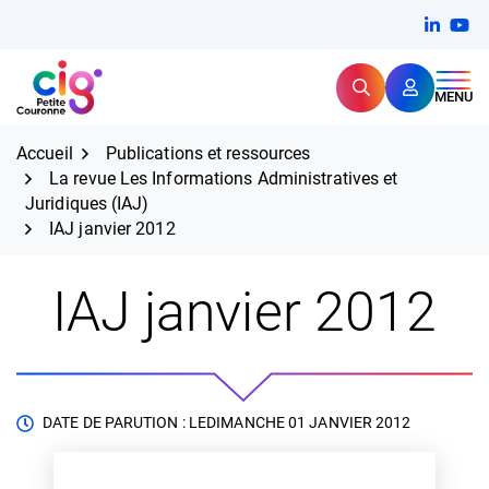
Aller
FERMER
Linkedi
(ouvert
You
(ou
au
contenu
Rechercher
CIG Petite Couronne
MENU
Expertise et proximité pour
les grands défis RH,
CIG Petite Couronne
aujourd'hui et demain.
Accueil
Publications et ressources
La revue Les Informations Administratives et
Juridiques (IAJ)
IAJ janvier 2012
IAJ janvier 2012
DATE DE PARUTION : LE
DIMANCHE 01 JANVIER 2012