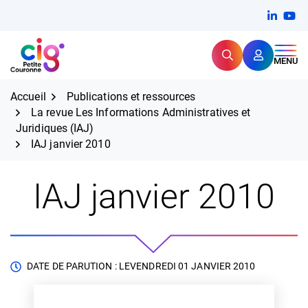
Aller
FERMER
Linkedi
(ouvert
You
(ou
au
contenu
Rechercher
CIG Petite Couronne
MENU
Expertise et proximité pour
les grands défis RH,
CIG Petite Couronne
aujourd'hui et demain.
Accueil
Publications et ressources
La revue Les Informations Administratives et
Juridiques (IAJ)
IAJ janvier 2010
IAJ janvier 2010
DATE DE PARUTION : LE
VENDREDI 01 JANVIER 2010