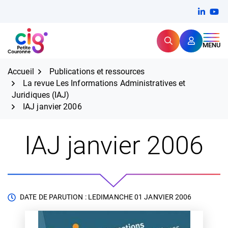
Aller
FERMER
Linkedi
(ouvert
You
(ou
au
contenu
Rechercher
CIG Petite Couronne
MENU
Expertise et proximité pour
les grands défis RH,
CIG Petite Couronne
aujourd'hui et demain.
Accueil
Publications et ressources
La revue Les Informations Administratives et
Juridiques (IAJ)
IAJ janvier 2006
IAJ janvier 2006
DATE DE PARUTION : LE
DIMANCHE 01 JANVIER 2006