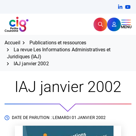
Aller
FERMER
Linkedi
(ouvert
You
(ou
au
contenu
Rechercher
CIG Petite Couronne
MENU
Expertise et proximité pour
les grands défis RH,
CIG Petite Couronne
aujourd'hui et demain.
Accueil
Publications et ressources
La revue Les Informations Administratives et
Juridiques (IAJ)
IAJ janvier 2002
IAJ janvier 2002
DATE DE PARUTION : LE
MARDI 01 JANVIER 2002