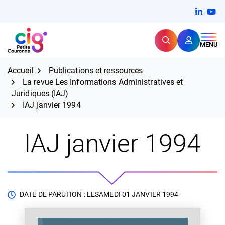
Aller
FERMER
Linkedi
(ouvert
You
(ou
au
contenu
Rechercher
CIG Petite Couronne
MENU
Expertise et proximité pour
les grands défis RH,
CIG Petite Couronne
aujourd'hui et demain.
Accueil
Publications et ressources
La revue Les Informations Administratives et
Juridiques (IAJ)
IAJ janvier 1994
IAJ janvier 1994
DATE DE PARUTION : LE
SAMEDI 01 JANVIER 1994